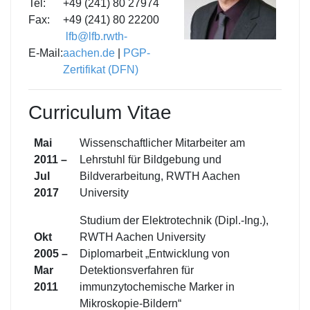
Tel:
+49 (241) 80 27974
Fax:
+49 (241) 80 22200
lfb@lfb.rwth-
E-Mail:
aachen.de
|
PGP-
Zertifikat (DFN)
Curriculum Vitae
Mai
Wissenschaftlicher Mitarbeiter am
2011 –
Lehrstuhl für Bildgebung und
Jul
Bildverarbeitung, RWTH Aachen
2017
University
Studium der Elektrotechnik (Dipl.‐Ing.),
Okt
RWTH Aachen University
2005 –
Diplomarbeit „Entwicklung von
Mar
Detektionsverfahren für
2011
immunzytochemische Marker in
Mikroskopie-Bildern“