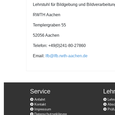
Lehrstuhl für Bildgebung und Bildverarbeitun
RWTH Aachen
Templergraben 55
52056 Aachen
Telefon: +49(0)241-80-27860
Email:
lfb@lfb.rwth-aachen.de
Service
Leh
Anfahrt
Lehrv
Kontakt
Absch
Impressum
Prüfu
Datenschutzerklärung