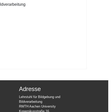
ildverarbeitung
Adresse
Lehrstuhl für Bildgebung und
Bildverarbeitung
RWTH Aachen University
Kopernikusstraße 16