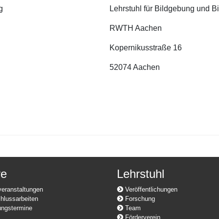
g
Lehrstuhl für Bildgebung und B
RWTH Aachen
Kopernikusstraße 16
52074 Aachen
re
Lehrstuhl
eranstaltungen
Veröffentlichungen
lussarbeiten
Forschung
ngstermine
Team
Förderverein