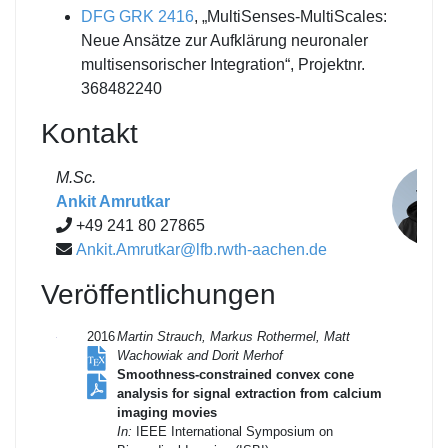
DFG
GRK 2416
, „MultiSenses-MultiScales:
Neue Ansätze zur Aufklärung neuronaler
multisensorischer Integration“, Projektnr.
368482240
Kontakt
M.Sc.
Ankit Amrutkar
+49 241 80 27865
Ankit.Amrutkar@lfb.rwth-aachen.de
Veröffentlichungen
2016
Martin Strauch, Markus Rothermel, Matt
Wachowiak and Dorit Merhof
Smoothness-constrained convex cone
analysis for signal extraction from calcium
imaging movies
In:
IEEE International Symposium on