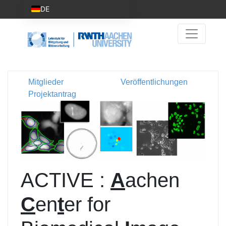
DE
Mitglieder
Veröffentlichungen
Projektantrag
ACTIVE :
A
achen
C
en
t
er for