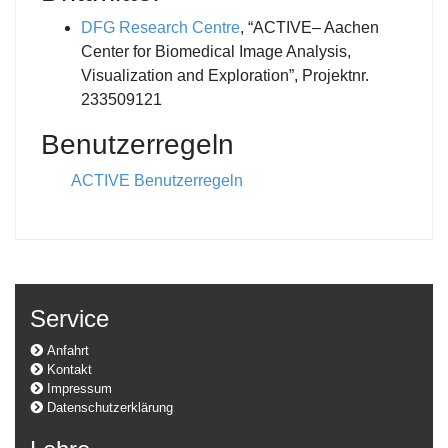
DFG Research Centre
, “ACTIVE– Aachen
Center for Biomedical Image Analysis,
Visualization and Exploration”,
Projektnr.
233509121
Benutzerregeln
ACTIVE Benutzerregeln
Service
Anfahrt
Kontakt
Impressum
Datenschutzerklärung