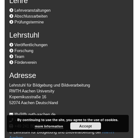
Lehre
Lehrveranstaltungen
Abschlussarbeiten
Prüfungstermine
Lehrstuhl
Veröffentlichungen
Forschung
Team
Förderverein
Adresse
Lehrstuhl für Bildgebung und Bildverarbeitung
RWTH Aachen University
Kopernikusstraße 16
52074 Aachen Deutschland
lfb@lfb.rwth-aachen.de
By continuing to use the site, you agree to the use of cookies.
+49 241 80 27860
Accept
more information
+49 241 80 22200
© Lehrstuhl für Bildgebung und Bildverarbeitung der
RWTH
Aachen
.