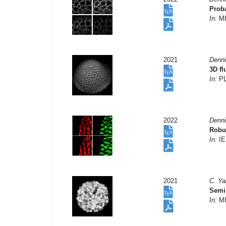
Proba
In:
MI
2021
Denni
3D f
In:
PL
2022
Denni
Robus
In:
IE
2021
C. Ya
Semi-
In:
MI