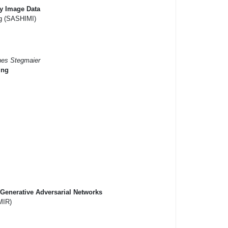
py Image Data
ng (SASHIMI)
nes Stegmaier
ing
Generative Adversarial Networks
MIR)