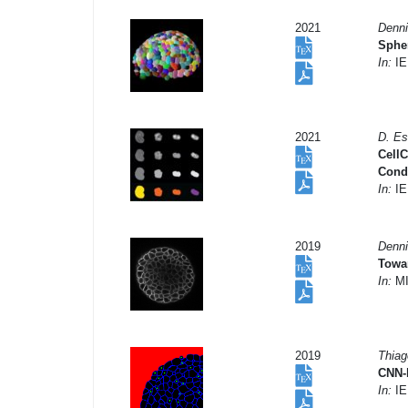
2021
Denni
Sphe
In:
IE
2021
D. Es
CellC
Cond
In:
IE
2019
Denni
Towa
In:
MI
2019
Thiag
CNN-
In:
IE