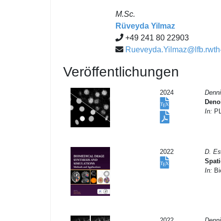
M.Sc.
Rüveyda Yilmaz
+49 241 80 22903
Rueveyda.Yilmaz@lfb.rwth
Veröffentlichungen
2024
Denni
Denoi
In:
PL
2022
D. Es
Spat
In:
Bi
2022
Denni