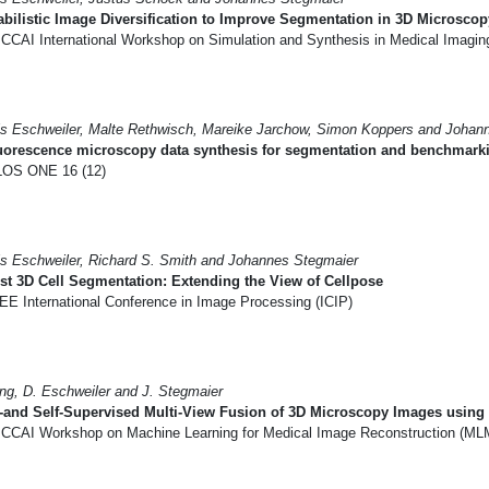
bilistic Image Diversification to Improve Segmentation in 3D Microsco
CCAI International Workshop on Simulation and Synthesis in Medical Imagi
s Eschweiler, Malte Rethwisch, Mareike Jarchow, Simon Koppers and Johan
luorescence microscopy data synthesis for segmentation and benchmark
OS ONE 16 (12)
s Eschweiler, Richard S. Smith and Johannes Stegmaier
t 3D Cell Segmentation: Extending the View of Cellpose
EE International Conference in Image Processing (ICIP)
ng, D. Eschweiler and J. Stegmaier
and Self-Supervised Multi-View Fusion of 3D Microscopy Images using 
CCAI Workshop on Machine Learning for Medical Image Reconstruction (ML