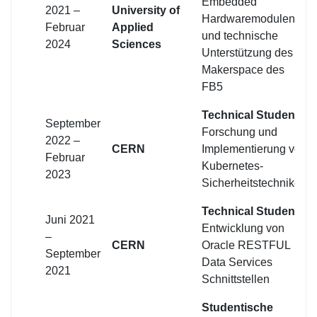
Embedded
2021 –
University of
Hardwaremodulen
Februar
Applied
und technische
2024
Sciences
Unterstützung des
Makerspace des
FB5
Technical Student
September
Forschung und
2022 –
CERN
Implementierung von
Februar
Kubernetes-
2023
Sicherheitstechniken
Technical Student
Juni 2021
Entwicklung von
–
CERN
Oracle RESTFUL
September
Data Services
2021
Schnittstellen
Studentische