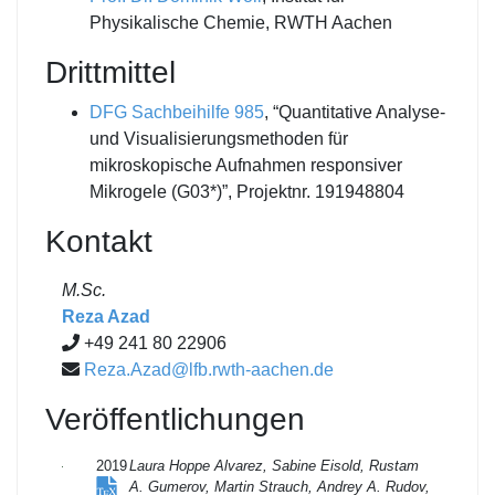
Physikalische Chemie, RWTH Aachen
Drittmittel
DFG
Sachbeihilfe 985
, “Quantitative Analyse-
und Visualisierungsmethoden für
mikroskopische Aufnahmen responsiver
Mikrogele (G03*)”, Projektnr.
191948804
Kontakt
M.Sc.
Reza Azad
+49 241 80 22906
Reza.Azad@lfb.rwth-aachen.de
Veröffentlichungen
2019
Laura Hoppe Alvarez, Sabine Eisold, Rustam
A. Gumerov, Martin Strauch, Andrey A. Rudov,