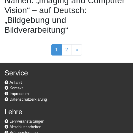
Namen: „Imaging and Computer
Vision“ – auf Deutsch:
„Bildgebung und
Bildverarbeitung“
1
2
»
Service
Anfahrt
Kontakt
Impressum
Datenschutzerklärung
Lehre
Lehrveranstaltungen
Abschlussarbeiten
Prüfungstermine