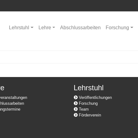
Lehrstuhl
Lehre
Abschlussarbeiten
Forschung
re
Lehrstuhl
eranstaltungen
Veröffentlichungen
lussarbeiten
Forschung
ngstermine
Team
Förderverein