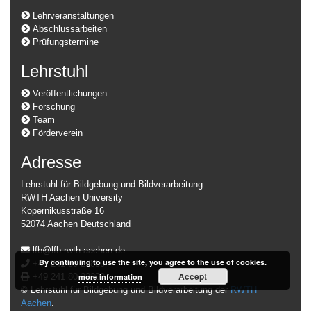
Lehrveranstaltungen
Abschlussarbeiten
Prüfungstermine
Lehrstuhl
Veröffentlichungen
Forschung
Team
Förderverein
Adresse
Lehrstuhl für Bildgebung und Bildverarbeitung
RWTH Aachen University
Kopernikusstraße 16
52074 Aachen Deutschland
lfb@lfb.rwth-aachen.de
By continuing to use the site, you agree to the use of cookies.
+49 241 80 27860
Accept
+49 241 80 22200
more information
© Lehrstuhl für Bildgebung und Bildverarbeitung der
RWTH
Aachen
.