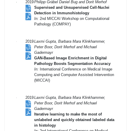
2019
Philipp Gräbel Daniel Bug and Dorit Merhof
Supervised and Unsupervised Cell-Nuclei
Detection in Immunohistology
In:
2nd MICCAI Workshop on Computational
Pathology (COMPAY)
2019
Laxmi Gupta, Barbara Mara Klinkhammer,
Peter Boor, Dorit Merhof and Michael
Gadermayr
GAN-Based Image Enrichment in Digital
Pathology Boosts Segmentation Accuracy
In:
International Conference on Medical Image
Computing and Computer Assisted Intervention
(MICCAI)
2019
Laxmi Gupta, Barbara Mara Klinkhammer,
Peter Boor, Dorit Merhof and Michael
Gadermayr
Iterative learning to make the most of
unlabeled and quickly obtained labeled data
in histology
In:
2nd International Conference on Medical