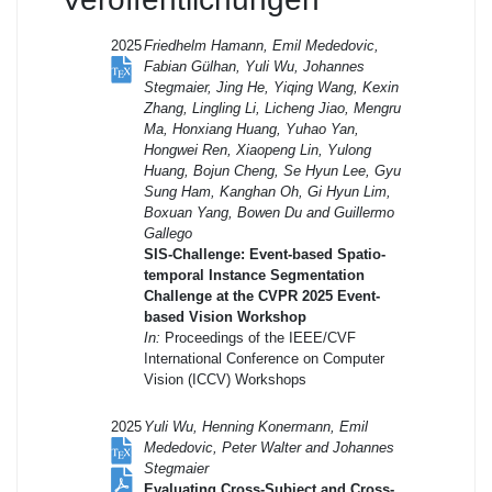
2025
Friedhelm Hamann, Emil Mededovic,
Fabian Gülhan, Yuli Wu, Johannes
Stegmaier, Jing He, Yiqing Wang, Kexin
Zhang, Lingling Li, Licheng Jiao, Mengru
Ma, Honxiang Huang, Yuhao Yan,
Hongwei Ren, Xiaopeng Lin, Yulong
Huang, Bojun Cheng, Se Hyun Lee, Gyu
Sung Ham, Kanghan Oh, Gi Hyun Lim,
Boxuan Yang, Bowen Du and Guillermo
Gallego
SIS-Challenge: Event-based Spatio-
temporal Instance Segmentation
Challenge at the CVPR 2025 Event-
based Vision Workshop
In:
Proceedings of the IEEE/CVF
International Conference on Computer
Vision (ICCV) Workshops
2025
Yuli Wu, Henning Konermann, Emil
Mededovic, Peter Walter and Johannes
Stegmaier
Evaluating Cross-Subject and Cross-