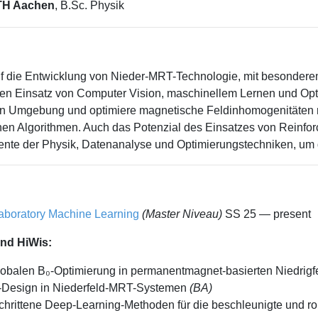
H Aachen
, B.Sc. Physik
uf die Entwicklung von Nieder-MRT-Technologie, mit besondere
en Einsatz von Computer Vision, maschinellem Lernen und Opti
en Umgebung und optimiere magnetische Feldinhomogenitäten mith
n Algorithmen. Auch das Potenzial des Einsatzes von Reinfor
mente der Physik, Datenanalyse und Optimierungstechniken, um 
aboratory Machine Learning
(Master Niveau)
SS 25 — present
nd HiWis:
globalen B₀-Optimierung in permanentmagnet-basierten Niedri
-Design in Niederfeld-MRT-Systemen
(BA)
hrittene Deep-Learning-Methoden für die beschleunigte und r