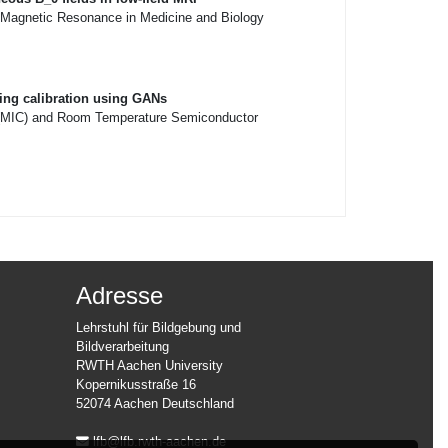
r Magnetic Resonance in Medicine and Biology
ming calibration using GANs
(MIC) and Room Temperature Semiconductor
Adresse
Lehrstuhl für Bildgebung und
Bildverarbeitung
RWTH Aachen University
Kopernikusstraße 16
52074 Aachen Deutschland
lfb@lfb.rwth-aachen.de