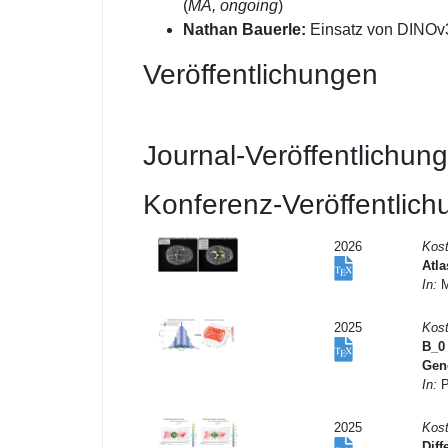
(
MA, ongoing
)
Nathan Bauerle:
Einsatz von DINOv3 
Veröffentlichungen
Journal-Veröffentlichun
Konferenz-Veröffentlic
2026
Kos
Atl
In:
M
2025
Kost
B_0
Gen
In:
P
2025
Kost
Dif