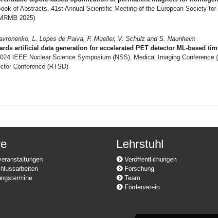
ook of Abstracts, 41st Annual Scientific Meeting of the European Society fo
MRMB 2025)
avronenko, L. Lopes de Paiva, F. Mueller, V. Schulz and S. Naunheim
rds artificial data generation for accelerated PET detector ML-based ti
024 IEEE Nuclear Science Symposium (NSS), Medical Imaging Conference 
ector Conference (RTSD)
re
Lehrstuhl
eranstaltungen
Veröffentlichungen
lussarbeiten
Forschung
ngstermine
Team
Förderverein