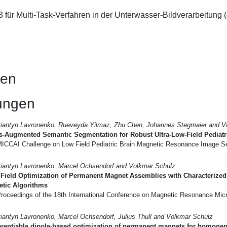
für Multi-Task-Verfahren in der Unterwasser-Bildverarbeitung (
gen
hungen
tiantyn Lavronenko, Rueveyda Yilmaz, Zhu Chen, Johannes Stegmaier and V
as-Augmented Semantic Segmentation for Robust Ultra-Low-Field Pediatr
ICCAI Challenge on Low Field Pediatric Brain Magnetic Resonance Image S
iantyn Lavronenko, Marcel Ochsendorf and Volkmar Schulz
 Field Optimization of Permanent Magnet Assemblies with Characterized 
etic Algorithms
roceedings of the 18th International Conference on Magnetic Resonance Mi
iantyn Lavronenko, Marcel Ochsendorf, Julius Thull and Volkmar Schulz
ferentiable dipole-based optimization of permanent magnets for homogene