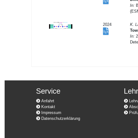
In:
B
(ES
2024
K. L
Towa
In:
2
Det
Service
Leh
Anfahrt
Lehrv
Kontakt
Absch
Impressum
Prüfu
Datenschutzerklärung