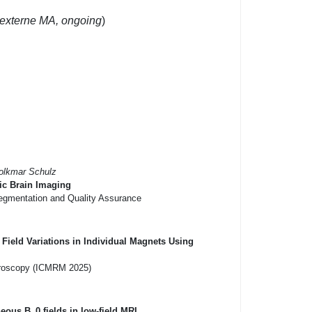
externe MA, ongoing
)
olkmar Schulz
ic Brain Imaging
egmentation and Quality Assurance
Field Variations in Individual Magnets Using
croscopy (ICMRM 2025)
ous B_0 fields in low-field MRI