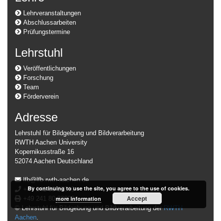
Lehrveranstaltungen
Abschlussarbeiten
Prüfungstermine
Lehrstuhl
Veröffentlichungen
Forschung
Team
Förderverein
Adresse
Lehrstuhl für Bildgebung und Bildverarbeitung
RWTH Aachen University
Kopernikusstraße 16
52074 Aachen Deutschland
lfb@lfb.rwth-aachen.de
By continuing to use the site, you agree to the use of cookies.
+49 241 80 27860
Accept
+49 241 80 22200
more information
© Lehrstuhl für Bildgebung und Bildverarbeitung der
RWTH
Aachen
.