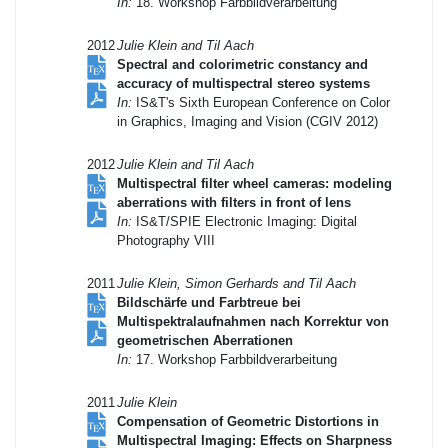
In:
18. Workshop Farbbildverarbeitung
2012
Julie Klein and Til Aach
Spectral and colorimetric constancy and
accuracy of multispectral stereo systems
In:
IS&T's Sixth European Conference on Color
in Graphics, Imaging and Vision (CGIV 2012)
2012
Julie Klein and Til Aach
Multispectral filter wheel cameras: modeling
aberrations with filters in front of lens
In:
IS&T/SPIE Electronic Imaging: Digital
Photography VIII
2011
Julie Klein, Simon Gerhards and Til Aach
Bildschärfe und Farbtreue bei
Multispektralaufnahmen nach Korrektur von
geometrischen Aberrationen
In:
17. Workshop Farbbildverarbeitung
2011
Julie Klein
Compensation of Geometric Distortions in
Multispectral Imaging: Effects on Sharpness