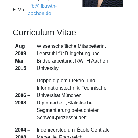
lfb@lfb.rwth-
E-Mail:
aachen.de
Curriculum Vitae
Aug
Wissenschaftliche Mitarbeiterin,
2009 –
Lehrstuhl für Bildgebung und
Mär
Bildverarbeitung, RWTH Aachen
2015
University
Doppeldiplom Elektro- und
Informationstechnik, Technische
2006 –
Universität München
2008
Diplomarbeit „Statistische
Segmentierung beleuchteter
Schweißprozessbilder“
2004 –
Ingenieurstudium, École Centrale
2008
Marseille, Frankreich