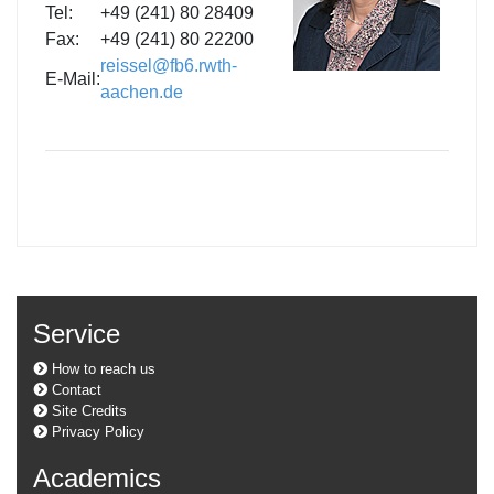
Tel:
+49 (241) 80 28409
Fax:
+49 (241) 80 22200
reissel@fb6.rwth-
E-Mail:
aachen.de
Service
How to reach us
Contact
Site Credits
Privacy Policy
Academics