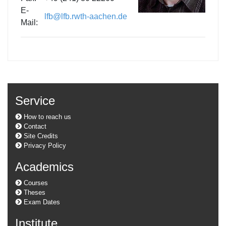
E-
lfb@lfb.rwth-aachen.de
Mail:
Service
How to reach us
Contact
Site Credits
Privacy Policy
Academics
Courses
Theses
Exam Dates
Institute