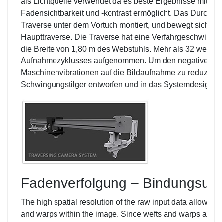
als Lichtquelle verwendet da es beste Ergebnisse mit Be
Fadensichtbarkeit und -kontrast ermöglicht. Das Durchlicht
Traverse unter dem Vortuch montiert, und bewegt sich sy
Haupttraverse. Die Traverse hat eine Verfahrgeschwindigk
die Breite von 1,80 m des Webstuhls. Mehr als 32 werde
Aufnahmezyklusses aufgenommen. Um den negativen Ei
Maschinenvibrationen auf die Bildaufnahme zu reduziere
Schwingungstilger entworfen und in das Systemdesign int
Fadenverfolgung – Bindungsun
The high spatial resolution of the raw input data allows to
and warps within the image. Since wefts and warps are 