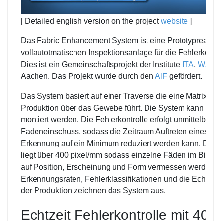
[ Detailed english version on the project
website
]
Das Fabric Enhancement System ist eine Prototyprealisi
vollautotmatischen Inspektionsanlage für die Fehlerkontro
Dies ist ein Gemeinschaftsprojekt der Institute
ITA
,
WZL
u
Aachen. Das Projekt wurde durch den
AiF
gefördert.
Das System basiert auf einer Traverse die eine Matrixka
Produktion über das Gewebe führt. Die System kann an 
montiert werden. Die Fehlerkontrolle erfolgt unmittelbar h
Fadeneinschuss, sodass die Zeitraum Auftreten eines Fe
Erkennung auf ein Minimum reduziert werden kann. Die 
liegt über 400 pixel/mm sodass einzelne Fäden im Bild 
auf Position, Erscheinung und Form vermessen werden 
Erkennungsraten, Fehlerklassifikationen und die Echtzei
der Produktion zeichnen das System aus.
Echtzeit Fehlerkontrolle mit 400