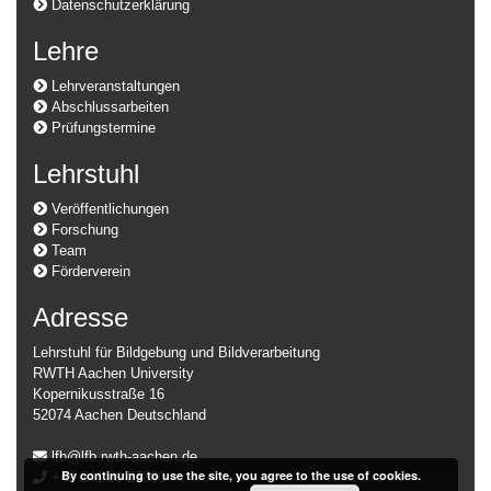
Datenschutzerklärung
Lehre
Lehrveranstaltungen
Abschlussarbeiten
Prüfungstermine
Lehrstuhl
Veröffentlichungen
Forschung
Team
Förderverein
Adresse
Lehrstuhl für Bildgebung und Bildverarbeitung
RWTH Aachen University
Kopernikusstraße 16
52074 Aachen Deutschland
lfb@lfb.rwth-aachen.de
By continuing to use the site, you agree to the use of cookies.
+49 241 80 27860